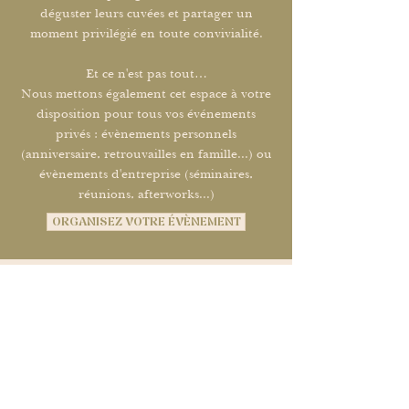
déguster leurs cuvées et partager un
moment privilégié en toute convivialité.
Et ce n'est pas tout…
Nous mettons également cet espace à votre
disposition pour tous vos événements
privés : évènements personnels
(anniversaire, retrouvailles en famille...) ou
évènements d'entreprise (séminaires,
réunions, afterworks...)
ORGANISEZ VOTRE ÉVÈNEMENT
ivez-nous sur Instagram |
@le228_tournus