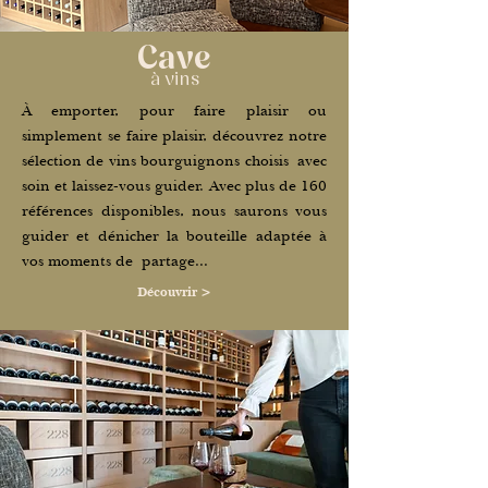
Cave
à vins
​À emporter, pour faire
plaisir ou
simplement se faire plaisir, découvrez notre
sélection de vins bourguignons
choisis
avec
soin et laissez-vous guider. Avec plus de 160
références disponibles, nous saurons vous
guider et dénicher la bouteille adaptée à
vos moments de
partage...
Découvrir >